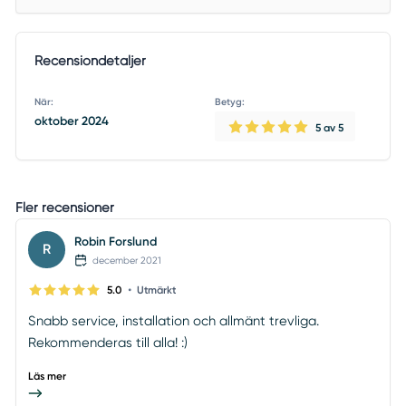
Recensiondetaljer
När:
Betyg:
oktober 2024
5
av 5
Fler recensioner
Robin Forslund
R
december 2021
•
5.0
Utmärkt
Snabb service, installation och allmänt trevliga.
Rekommenderas till alla! :)
Läs mer