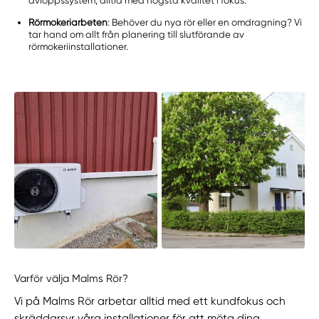
avloppssystem, alltid med högsta kvalitet i fokus.
Rörmokeriarbeten
: Behöver du nya rör eller en omdragning? Vi
tar hand om allt från planering till slutförande av
rörmokeriinstallationer.
Varför välja Malms Rör?
Vi på Malms Rör arbetar alltid med ett kundfokus och
skräddarsyr våra installationer för att möta dina